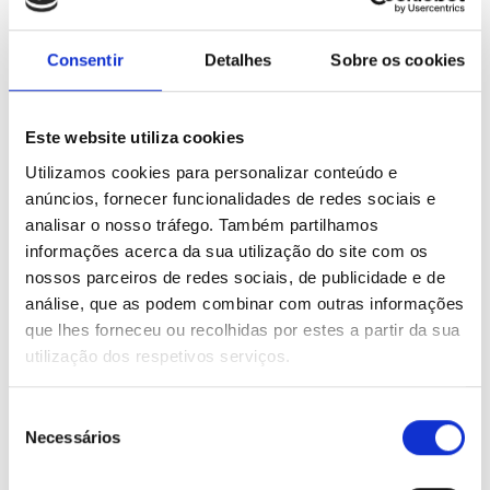
INSCREVA-SE AQUI
Consentir
Detalhes
Sobre os cookies
ONDE ESTAMOS
Este website utiliza cookies
Utilizamos cookies para personalizar conteúdo e
anúncios, fornecer funcionalidades de redes sociais e
Contacte-nos ou Visite-nos
analisar o nosso tráfego. Também partilhamos
informações acerca da sua utilização do site com os
nossos parceiros de redes sociais, de publicidade e de
Estamos à sua espera numa das nossas instalações:
análise, que as podem combinar com outras informações
Dias Úteis - das 10h às 13h e das 15h às 20h
que lhes forneceu ou recolhidas por estes a partir da sua
Sábados - das 10h às 13h
utilização dos respetivos serviços.
Seleção
Centro de Formação
Esc. Fogueteiro
Necessários
de
consentimento
Esc. Pinhal Novo