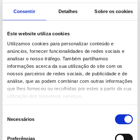
ONDE ESTAMOS
Consentir
Detalhes
Sobre os cookies
Contacte-nos ou Visite-nos
Este website utiliza cookies
Estamos à sua espera numa das nossas instalações:
Dias Úteis - das 10h às 13h e das 15h às 20h
Utilizamos cookies para personalizar conteúdo e
Sábados - das 10h às 13h
anúncios, fornecer funcionalidades de redes sociais e
analisar o nosso tráfego. Também partilhamos
Centro de Formação
informações acerca da sua utilização do site com os
Esc. Fogueteiro
nossos parceiros de redes sociais, de publicidade e de
Esc. Pinhal Novo
análise, que as podem combinar com outras informações
que lhes forneceu ou recolhidas por estes a partir da sua
Edifício Academia HP
utilização dos respetivos serviços.
Rua da Prata LT 130
2950-007 Palmela
Tel: 215 977 986 (Rede Fixa Nacional)
Seleção
Telm: 913 388 892 (Rede Móvel Nacional)
Necessários
de
consentimento
Mapa
Preferências