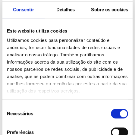
Consentir
Detalhes
Sobre os cookies
ONDE ESTAMOS
Este website utiliza cookies
Contacte-nos ou Visite-nos
Utilizamos cookies para personalizar conteúdo e
anúncios, fornecer funcionalidades de redes sociais e
analisar o nosso tráfego. Também partilhamos
Estamos à sua espera numa das nossas instalações:
informações acerca da sua utilização do site com os
Dias Úteis - das 10h às 13h e das 15h às 20h
nossos parceiros de redes sociais, de publicidade e de
Sábados - das 10h às 13h
análise, que as podem combinar com outras informações
que lhes forneceu ou recolhidas por estes a partir da sua
utilização dos respetivos serviços.
Centro de Formação
Esc. Fogueteiro
Seleção
Esc. Pinhal Novo
Necessários
de
consentimento
Edifício Academia HP
Rua da Prata LT 130
Preferências